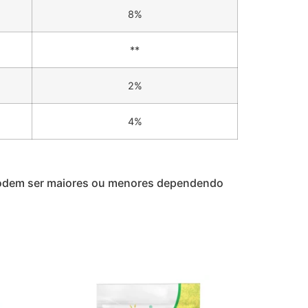
8%
**
2%
4%
s podem ser maiores ou menores dependendo