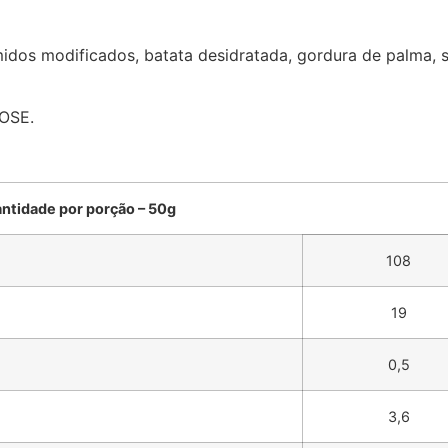
dos modificados, batata desidratada, gordura de palma, sal
OSE.
ntidade por porção – 50g
108
19
0,5
3,6