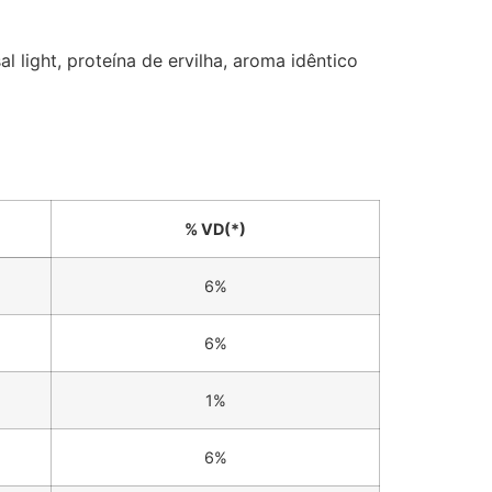
 light, proteína de ervilha, aroma idêntico
% VD(*)
6%
6%
1%
6%