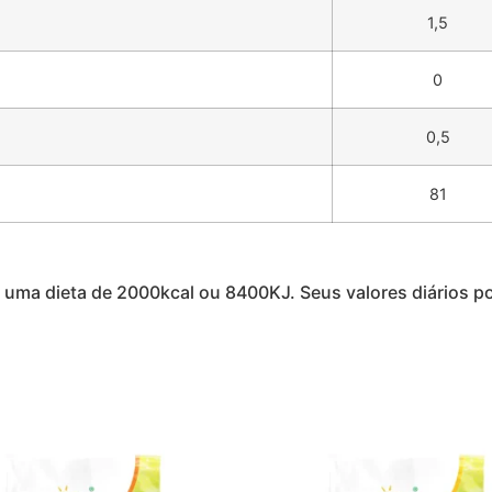
1,5
0
0,5
81
 em uma dieta de 2000kcal ou 8400KJ. Seus valores diário