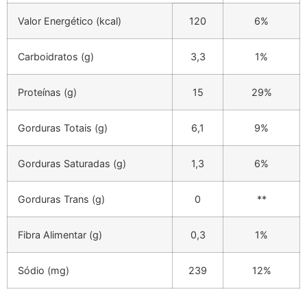
Valor Energético (kcal)
120
6%
Carboidratos (g)
3,3
1%
Proteínas (g)
15
29%
Gorduras Totais (g)
6,1
9%
Gorduras Saturadas (g)
1,3
6%
Gorduras Trans (g)
0
**
Fibra Alimentar (g)
0,3
1%
Sódio (mg)
239
12%