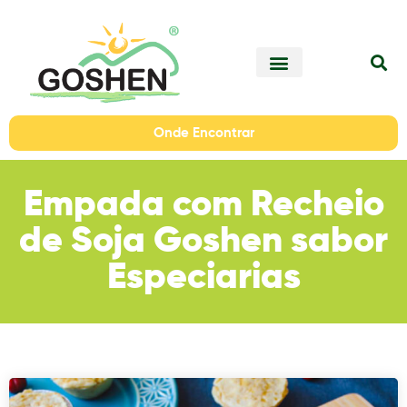
Onde Encontrar
Empada com Recheio
de Soja Goshen sabor
Especiarias